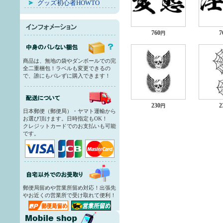
グッズ初心者HOWTO
760
7
円
商品は、無地の袋やダンボールでの完
全二重梱包！ラベルも変更できるの
で、誰にもバレずに購入できます！
230
2
円
日本郵便（郵便局）・ヤマト運輸から
お選び頂けます。日時指定もOK！
クレジットカードでのお支払いも可能
です。
郵便局留めや営業所留め対応！出張先
やお近くの営業所で受け取れて便利！