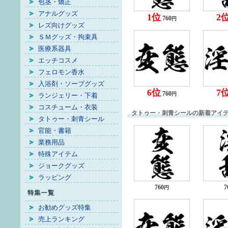
包茎・矯正
アナルグッズ
1位
2
760
円
レズ向けグッズ
ＳＭグッズ・拘束具
医療系器具
エッチコスメ
フェロモン香水
入浴剤・ソープグッズ
6位
7
760
円
ランジェリー・下着
コスチューム・衣装
タトゥー・刺青シールの新着アイ
タトゥー・刺青シール
官能・書籍
業務用品
特殊アイテム
ジョークグッズ
ラッピング
760
7
円
お勧めグッズ特集
売上ランキング