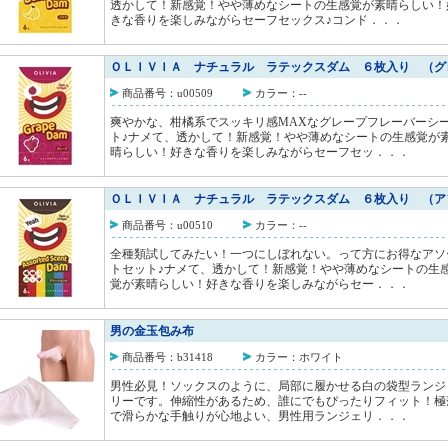
透かして！新感覚！やや薄めなシートの生感覚が素晴らしい！
きな香りを楽しみながらセーフセックス♪コンド．．．
ＯＬＩＶＩＡ ナチュラル ラテックスダム ６枚入り （グ
商品番号：u00509
カラー：--
爽やかな、柑橘系でスッキリ感MAXなグレープフレーバーシ
ト♪ナメて、透かして！新感覚！やや薄めなシートの生感覚が
晴らしい！好きな香りを楽しみながらセーフセッ．．．
ＯＬＩＶＩＡ ナチュラル ラテックスダム ６枚入り （ア
商品番号：u00510
カラー：--
全種類試してみたい！一つにしぼれない。って方にお得なアソ
トセット♪ナメて、透かして！新感覚！やや薄めなシートの生
覚が素晴らしい！好きな香りを楽しみながらセー．．．
男の金玉包み布
商品番号：b31418
カラー：ホワイト
男性必見！ソックスのように、局部に履かせる白の袋型ランジ
リーです。伸縮性があるため、誰にでもぴったりフィット！極
で滑らかな手触りが心地よい、男性用ランジェリ．．．