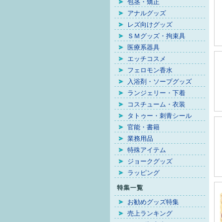
包茎・矯正
アナルグッズ
レズ向けグッズ
ＳＭグッズ・拘束具
医療系器具
エッチコスメ
フェロモン香水
入浴剤・ソープグッズ
ランジェリー・下着
コスチューム・衣装
タトゥー・刺青シール
官能・書籍
業務用品
特殊アイテム
ジョークグッズ
ラッピング
お勧めグッズ特集
売上ランキング