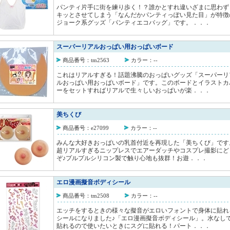
パンティ片手に街を練り歩く！？誰かとすれ違いざまに思わず
キッとさせてしまう「なんだかパンティっぽい見た目」が特徴
ジョーク系グッズ「パンティエコバッグ」です。．．．
スーパーリアルおっぱい用おっぱいボード
商品番号：tm2563
カラー：--
これはリアルすぎる！話題沸騰のおっぱいグッズ「スーパーリ
ルおっぱい用おっぱいボード」です。このボードとイラストカ
ーをセットすればリアルで生々しいおっぱいが楽．．．
美ちくび
商品番号：e27099
カラー：--
みんな大好きおっぱいの乳首付近を再現した「美ちくび」です
超リアルすぎるニップレスでエアーダッチやコスプレ撮影にど
ぞ♪プルプルシリコン製で触り心地も抜群！お遊．．．
エロ漫画擬音ボディシール
商品番号：tm2508
カラー：--
エッチをするときの様々な擬音がエロいフォントで身体に貼れ
シールになりました♪「エロ漫画擬音ボディシール」。水なし
貼れるので使いたいときにスグに貼れる！パート．．．