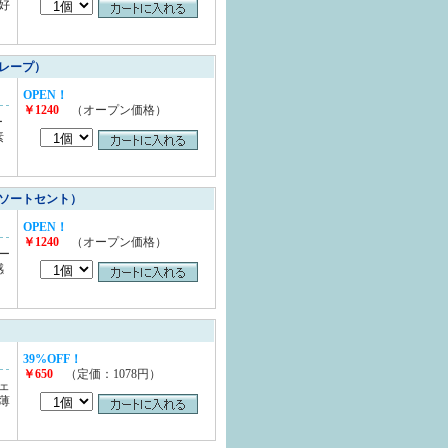
好
レープ）
OPEN！
￥1240
（オープン価格）
ー
素
ソートセント）
OPEN！
￥1240
（オープン価格）
ー
感
39%OFF！
￥650
（定価：1078円）
ェ
薄