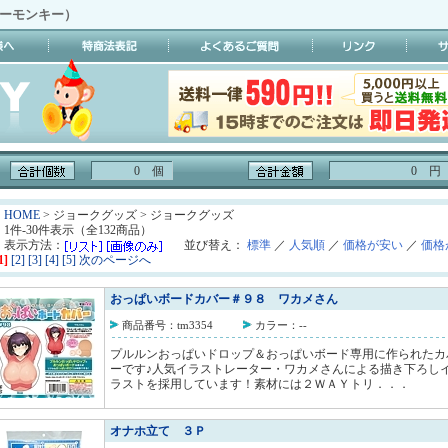
イーモンキー）
0 個
0 円
HOME
> ジョークグッズ > ジョークグッズ
1件-30件表示（全132商品）
表示方法：
並び替え：
標準
／
人気順
／
価格が安い
／
価格
1]
[2]
[3]
[4]
[5]
次のページへ
おっぱいボードカバー＃９８ ワカメさん
商品番号：tm3354
カラー：--
プルルンおっぱいドロップ＆おっぱいボード専用に作られたカ
ーです♪人気イラストレーター・ワカメさんによる描き下ろし
ラストを採用しています！素材には２ＷＡＹトリ．．．
オナホ立て ３Ｐ