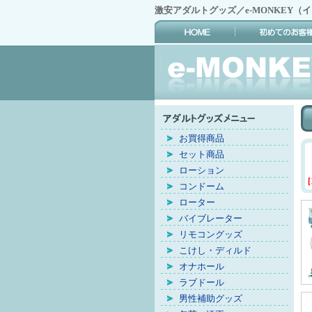
激安アダルトグッズ／e-MONKEY（
お買得商品
セット商品
ローション
[
コンドーム
ローター
バイブレーター
リモコングッズ
こけし・ディルド
オナホール
ラブドール
男性補助グッズ