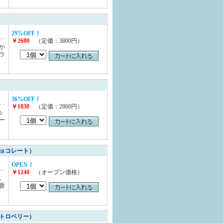
29%OFF！
￥2680
（定価：3800円）
か
ラ
36%OFF！
￥1830
（定価：2860円）
め
ー
ョコレート）
OPEN！
￥1240
（オープン価格）
し
香
トロベリー）