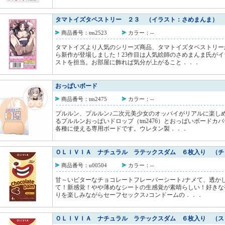
タマトイズタペストリー ２３ （イラスト：さめまんま）
商品番号：tm2523
カラー：--
タマトイズより人気のシリーズ商品、タマトイズタペストリー
ら新作が登場しました！23作目は人気絵師のさめまんま氏がイ
ストを担当。お部屋に飾れば気分が上がること．．．
おっぱいボード
商品番号：tm2475
カラー：--
プルルン、プルルン♪二次元美少女のオッパイがリアルに楽し
るプルルンおっぱいドロップ（tm2476）とおっぱいボードカバ
各種に使える専用ボードです。ウレタン製．．．
ＯＬＩＶＩＡ ナチュラル ラテックスダム ６枚入り （チ
商品番号：u00504
カラー：--
甘～いビターなチョコレートフレーバーシート♪ナメて、透か
て！新感覚！やや薄めなシートの生感覚が素晴らしい！好きな
りを楽しみながらセーフセックス♪コンドームの．．．
ＯＬＩＶＩＡ ナチュラル ラテックスダム ６枚入り （ス