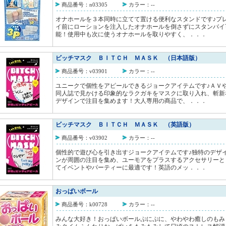
商品番号：n03305
カラー：--
オナホールを３本同時に立てて置ける便利なスタンドです♪プ
イ前にローションを注入したオナホールを倒さずにスタンバイ
能！使用中も次に使うオナホールを取りやすく、．．．
ビッチマスク ＢＩＴＣＨ ＭＡＳＫ （日本語版）
商品番号：v03901
カラー：--
ユニークで個性をアピールできるジョークアイテムです♪ＡＶ
同人誌で見かける印象的なラクガキをマスクに取り入れ、斬新
デザインで注目を集めます！大人専用の商品で、．．．
ビッチマスク ＢＩＴＣＨ ＭＡＳＫ （英語版）
商品番号：v03902
カラー：--
個性的で遊び心を引き出すジョークアイテムです♪独特のデザ
ンが周囲の注目を集め、ユーモアをプラスするアクセサリーと
てイベントやパーティーに最適です！英語のメッ．．．
おっぱいボール
商品番号：k00728
カラー：--
みんな大好き！おっぱいボールぷにぷに、やわやわ癒しのもみ