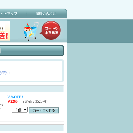
が高い
35%OFF！
￥2260
（定価：3520円）
バ
イ