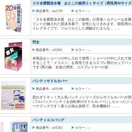
２Ｄ全裸競泳水着 おとこの娘用２Ｌサイズ（男性用Ｍサイズ
商品番号：tm2799
カラー：--
「２Ｄ全裸競泳水着 おとこの娘用」が登場！セクシーな全裸
リントが施された競泳水着で、女性になりきれます。競技用の
イレグタイプで、ツルツルとした感触がたまらな．．．
凹女
商品番号：v02801
カラー：--
本商品をショーツの中に入れて使用！ショーツの中に入れて使
することで「メコスジ」を再現できるコスプレ用のカップパッ
です♪男の娘、女装の男性、コスプレイヤーの皆．．．
パンティサドルカバー
商品番号：n03198
カラー：--
思わずドキッ！大人気パンティシリーズからサドルカバーが登
♪フルバックパンティを自転車のサドルカバーにしちゃったジ
ークグッズです！座り心地も抜群で、防水機能付．．．
パンティエコバッグ
商品番号：n03202
カラー：--