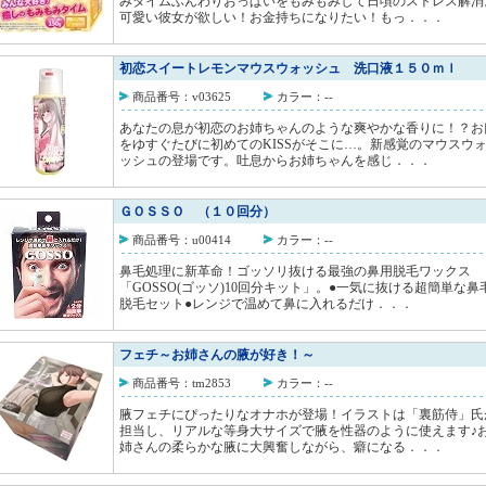
みタイムふんわりおっぱいをもみもみして日頃のストレス解消
可愛い彼女が欲しい！お金持ちになりたい！もっ．．．
初恋スイートレモンマウスウォッシュ 洗口液１５０ｍｌ
商品番号：v03625
カラー：--
あなたの息が初恋のお姉ちゃんのような爽やかな香りに！？お
をゆすぐたびに初めてのKISSがそこに…。新感覚のマウスウ
ッシュの登場です。吐息からお姉ちゃんを感じ．．．
ＧＯＳＳＯ （１０回分）
商品番号：u00414
カラー：--
鼻毛処理に新革命！ゴッソリ抜ける最強の鼻用脱毛ワックス
「GOSSO(ゴッソ)10回分キット」。●一気に抜ける超簡単な鼻
脱毛セット●レンジで温めて鼻に入れるだけ．．．
フェチ～お姉さんの腋が好き！～
商品番号：tm2853
カラー：--
腋フェチにぴったりなオナホが登場！イラストは「裏筋侍」氏
担当し、リアルな等身大サイズで腋を性器のように使えます♪
姉さんの柔らかな腋に大興奮しながら、癖になる．．．