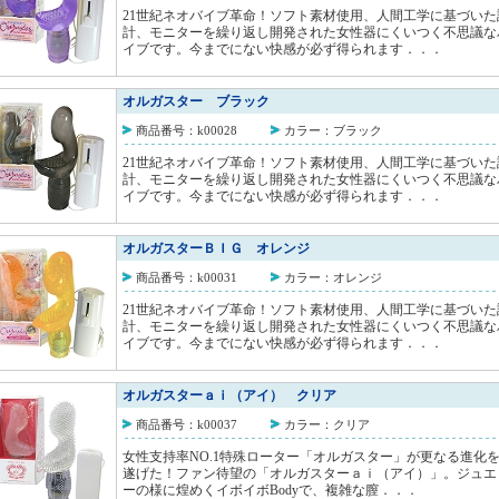
21世紀ネオバイブ革命！ソフト素材使用、人間工学に基づいた
計、モニターを繰り返し開発された女性器にくいつく不思議な
イブです。今までにない快感が必ず得られます．．．
オルガスター ブラック
商品番号：k00028
カラー：ブラック
21世紀ネオバイブ革命！ソフト素材使用、人間工学に基づいた
計、モニターを繰り返し開発された女性器にくいつく不思議な
イブです。今までにない快感が必ず得られます．．．
オルガスターＢＩＧ オレンジ
商品番号：k00031
カラー：オレンジ
21世紀ネオバイブ革命！ソフト素材使用、人間工学に基づいた
計、モニターを繰り返し開発された女性器にくいつく不思議な
イブです。今までにない快感が必ず得られます．．．
オルガスターａｉ（アイ） クリア
商品番号：k00037
カラー：クリア
女性支持率NO.1特殊ローター「オルガスター」が更なる進化
遂げた！ファン待望の「オルガスターａｉ（アイ）」。ジュエ
ーの様に煌めくイボイボBodyで、複雑な膣．．．