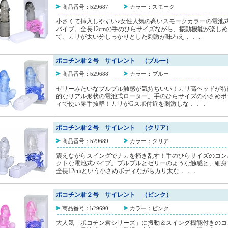
商品番号：b29687
カラー：スモーク
小さくて挿入しやすい♪女性人気の高いスモークカラーの電池
バイブ。全長12cmの手のひらサイズながら、振動機能が楽しめ
て、カリが太い分しっかりとした刺激が味わえ．．．
ポコチン君２号 サイレント （ブルー）
商品番号：b29688
カラー：ブルー
ゼリーみたいなプルプル触感が気持ちいい！カリ高ヘッドが特
的なリアル形状の電池式ローター。手のひらサイズの小さめボ
ィで使い勝手抜群！カリがGスポ付近を刺激しな．．．
ポコチン君２号 サイレント （クリア）
商品番号：b29689
カラー：クリア
震えながらスイングでナカを掻き乱す！手のひらサイズのコン
クトな電池式バイブ。プルプルとゼリーのような触感と、細身
全長12cmという小さめボディながらカリ太な．．．
ポコチン君２号 サイレント （ピンク）
商品番号：b29690
カラー：ピンク
大人気「ポコチン君シリーズ」に振動＆スイング機能付きのコ