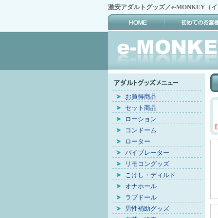
激安アダルトグッズ／e-MONKEY（
お買得商品
セット商品
ローション
[
コンドーム
ローター
バイブレーター
リモコングッズ
こけし・ディルド
オナホール
ラブドール
男性補助グッズ