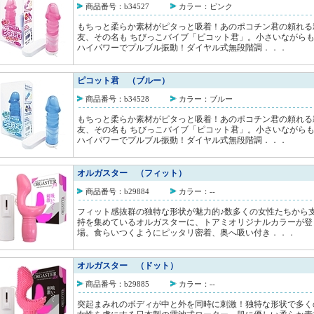
商品番号：b34527
カラー：ピンク
もちっと柔らか素材がピタっと吸着！あのポコチン君の頼れる
友、その名も ちびっこバイブ「ピコット君」。小さいながら
ハイパワーでプルブル振動！ダイヤル式無段階調．．．
ピコット君 （ブルー）
商品番号：b34528
カラー：ブルー
もちっと柔らか素材がピタっと吸着！あのポコチン君の頼れる
友、その名も ちびっこバイブ「ピコット君」。小さいながら
ハイパワーでプルブル振動！ダイヤル式無段階調．．．
オルガスター （フィット）
商品番号：b29884
カラー：--
フィット感抜群の独特な形状が魅力的♪数多くの女性たちから
持を集めているオルガスターに、トアミオリジナルカラーが登
場。食らいつくようにピッタリ密着、奥へ吸い付き．．．
オルガスター （ドット）
商品番号：b29885
カラー：--
突起まみれのボディが中と外を同時に刺激！独特な形状で多く