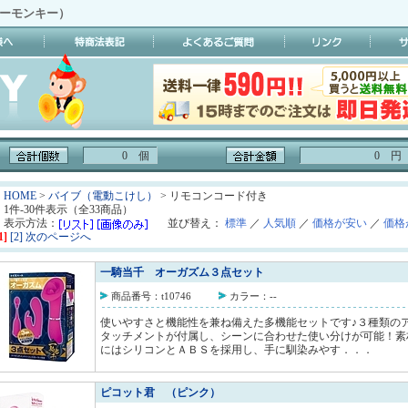
イーモンキー）
0 個
0 円
HOME
>
バイブ（電動こけし）
> リモコンコード付き
1件-30件表示（全33商品）
表示方法：
並び替え：
標準
／
人気順
／
価格が安い
／
価格
1]
[2]
次のページへ
一騎当千 オーガズム３点セット
商品番号：t10746
カラー：--
使いやすさと機能性を兼ね備えた多機能セットです♪３種類の
タッチメントが付属し、シーンに合わせた使い分けが可能！素
にはシリコンとＡＢＳを採用し、手に馴染みやす．．．
ピコット君 （ピンク）