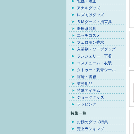
包茎・矯正
アナルグッズ
レズ向けグッズ
ＳＭグッズ・拘束具
医療系器具
エッチコスメ
フェロモン香水
入浴剤・ソープグッズ
ランジェリー・下着
コスチューム・衣装
タトゥー・刺青シール
官能・書籍
業務用品
特殊アイテム
ジョークグッズ
ラッピング
お勧めグッズ特集
売上ランキング