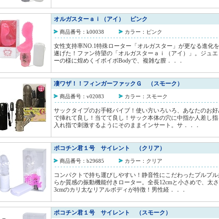
オルガスターａｉ（アイ） ピンク
商品番号：k00038
カラー：ピンク
女性支持率NO.1特殊ローター「オルガスター」が更なる進化
遂げた！ファン待望の「オルガスターａｉ（アイ）」。ジュエ
ーの様に煌めくイボイボBodyで、複雑な膣．．．
凄ワザ！！フィンガーファックＧ （スモーク）
商品番号：v02083
カラー：スモーク
サックタイプのお手軽バイブ！使い方いろいろ、あなたのお好
で挿れて良し！当てて良し！サック本体の穴に中指か人差し指
入れ指で刺激するようにそのままインサート。サ．．．
ポコチン君１号 サイレント （クリア）
商品番号：b29685
カラー：クリア
コンパクトで持ち運びしやすい！静音性にこだわったプルプル
らか質感の振動機能付きローター。全長12cmと小さめで、太さ
3cmのカリ太なリアルボディが特徴！男性経．．．
ポコチン君１号 サイレント （スモーク）