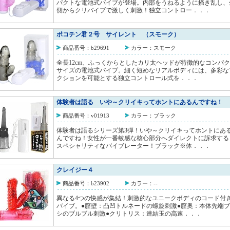
パクトな電池式バイブが登場。内部をうねるように掻き乱し、
側からクリバイブで激しく刺激！独立コントロー．．．
ポコチン君２号 サイレント （スモーク）
商品番号：b29691
カラー：スモーク
全長12cm、ふっくからとしたカリ太ヘッドが特徴的なコンパ
サイズの電池式バイブ。細く短めなリアルボディには、多彩な
クションを可能とする独立コントロール式を．．．
体験者は語る いや～クリイキってホントにあるんですね！ 
商品番号：v01913
カラー：ブラック
体験者は語るシリーズ第3弾！いや～クリイキってホントにあ
んですね！女性が一番敏感な核心部分へダイレクトに訴求する
スペシャリティなバイブレーター！ブラック※体．．．
クレイジー４
商品番号：b23902
カラー：--
異なる4つの快感が集結！刺激的なユニークボディのコード付
バイブ。●膣壁：凸凹トルネードの螺旋刺激●膣奥：本体先端
シのブルブル刺激●クリトリス：連結玉の高速．．．