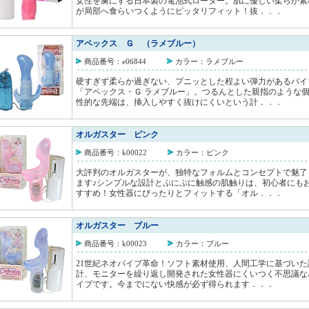
女性を虜にする日本製の電池式ローター。肌に優しい柔らか素
が局部へ食らいつくようにピッタリフィット！抜．．．
アペックス Ｇ （ラメブルー）
商品番号：e06844
カラー：ラメブルー
硬すぎず柔らか過ぎない、プニッとした程よい弾力があるバイ
「アペックス・Ｇ ラメブルー」。つるんとした親指のような
性的な先端は、挿入しやすく抜けにくいという計．．．
オルガスター ピンク
商品番号：k00022
カラー：ピンク
大評判のオルガスターが、独特なフォルムとコンセプトで魅了
ます♪シンプルな設計とぷにぷに触感の肌触りは、初心者にも
すすめ！女性器にぴったりとフィットする「オル．．．
オルガスター ブルー
商品番号：k00023
カラー：ブルー
21世紀ネオバイブ革命！ソフト素材使用、人間工学に基づいた
計、モニターを繰り返し開発された女性器にくいつく不思議な
イブです。今までにない快感が必ず得られます．．．