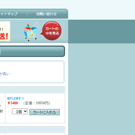
が高い
49%OFF！
￥5480
（定価：10956円）
ア
材