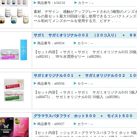
商品番号：b34210
カラー：--
素材、デザイン、感触がアップグレードされた5種類のメンズ
ールの新セット最大10回繰り返し使用できるコンパクトメンズ
ール初めてメンズホールを使用する方、ビギナ．．．
サガミ サガミオリジナル００２ （２０コ入り） ＋ ９９
商品番号：s00934
カラー：--
【セット内容】＜サガミ＞サガミ サガミオリジナル0.02 20個
（u00241）、99％水潤滑ゼリー（u00296）
サガミオリジナル００１ ＋ サガミオリジナル００２ １０
商品番号：s00936
カラー：--
【セット内容】＜サガミ＞サガミ サガミオリジナル0.01 5個
（u00475）、サガミオリジナル0.02 10個入（u00396）
グラマラスバタフライ ホット５００ ＋ モイスト５００
商品番号：s00937
カラー：--
【セット内容】＜ジェクス＞グラマラスバタフライ ホット 6個