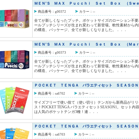
ＭＥＮ’Ｓ ＭＡＸ Ｐｕｃｃｈｉ Ｓｅｔ Ｂｏｘ （Ｓｗ
商品番号：g00372
カラー：--
全てが新しくなったプッチ。ポケットサイズのローション不要
ールプッチシリーズが生まれ変わって新登場。軟性素材から内
の構造、パッケージ、全てが新しくなりました。．．．
ＭＥＮ’Ｓ ＭＡＸ Ｐｕｃｃｈｉ Ｓｅｔ Ｂｏｘ （Ｍａ
商品番号：g00373
カラー：--
全てが新しくなったプッチ。ポケットサイズのローション不要
ールプッチシリーズが生まれ変わって新登場。軟性素材から内
の構造、パッケージ、全てが新しくなりました。．．．
ＰＯＣＫＥＴ ＴＥＮＧＡ バラエティセット ＳＥＡＳＯＮ
商品番号：ra6702
カラー：--
サイズフリーで使い捨て（使い切り）テンガから新商品がリリ
ス！POCKET TENGA バラエティセットSEASON1。セット内
は人気のポケットテンガ3種！連．．．
ＰＯＣＫＥＴ ＴＥＮＧＡ バラエティセット ＳＥＡＳＯＮ
商品番号：ra6703
カラー：--