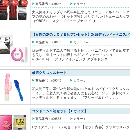
商品番号：s00846
カラー：--
大人気オナカップが15周年を記念してリニューアル！ハードタ
プの詰め合わせ※【セット内容】オリジナルバキュームカップ
（r06636）、スクイズチューブカップ（r．．．
【女性の為のＬＯＶＥビアンセット】双頭ディルド＋ペニスバ
商品番号：s00857
カラー：--
双頭ディルドで二人で感じるも良し、ペニスバンドで責め立て
も良し！※【セット内容】ペギング フェティッシュ
4（b23814）、プリティインピンク ダブルドング．．．
厳選クリスタルセット
商品番号：s00343
カラー：--
①人間工学に基づいた最先端のスケルトンバイブ「クリスタル
ーイ」。②超人気！初心者さんにも安心な、ソフト素材のステ
ックディルド「Ｆｒｅｅｄｏｍ（フリーダム）ベ．．．
コンドーム２箱セット【Ｌサイズ】
商品番号：s00558
カラー：--
Lサイズコンドーム2点セット※【セット内容】グラマラスバタ