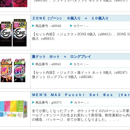
（u00136）、グラマラスバタフライ モイスト 6個入（u00137）
ＺＯＮＥ（ゾーン） ６個入り ＋ １０個入り
商品番号：s00940
カラー：--
【セット内容】＜ジェクス＞ZONE 6個入（u00412）、ZONE 1
個入（u00413）
激ドット ホット ＋ ロングプレイ
商品番号：s00941
カラー：--
【セット内容】＜ジェクス＞激ドット ホット 8個入（u00247）
激ドット ロングプレイ 8個入（u00248）
ＭＥＮ’Ｓ ＭＡＸ Ｐｕｃｃｈｉ Ｓｅｔ Ｂｏｘ （Ｖａ
商品番号：g00371
カラー：--
全てが新しくなったプッチ。ポケットサイズのローション不要
ールプッチシリーズが生まれ変わって新登場。軟性素材から内
の構造、パッケージ、全てが新しくなりました。．．．