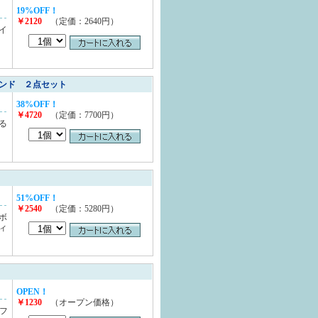
19%OFF！
￥2120
（定価：2640円）
イ
ンド ２点セット
38%OFF！
￥4720
（定価：7700円）
る
51%OFF！
￥2540
（定価：5280円）
ボ
ィ
OPEN！
￥1230
（オープン価格）
フ