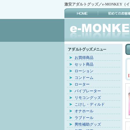
激安アダルトグッズ／e-MONKEY（
お買得商品
セット商品
ローション
[
コンドーム
ローター
バイブレーター
リモコングッズ
こけし・ディルド
オナホール
ラブドール
男性補助グッズ