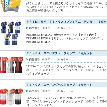
好きなときにいつでも使えるポケットサイズの薄型TENGA。
ちらはPOCKET TENGA バラエティセット SEASON2です。ハ
カム突起が特徴のヘクサブリ．．．
ＰＲＥＭＩＵＭ ＴＥＮＧＡ（プレミアム テンガ） ５点セ
商品番号：s00876
カラー：--
PREMIUM TENGAの贅沢5種セット！※【セット内容】
PREMIUM TENGA オリジナルバキュームカップ（r06645）、
PREMIUM TENGA ．．．
ＴＥＮＧＡ スクイズチューブカップ ３点セット
商品番号：s00877
カラー：--
TENGA スクイズチューブカップの贅沢3種セット！※【セッ
容】TENGA スクイズチューブ スタンダード（r06637）、TEN
スクイズチューブ ソ．．．
ＴＥＮＧＡ ローリングヘッドカップ ３点セット
商品番号：s00878
カラー：--
TENGA ローリングヘッドカップの贅沢3種セット！※【セッ
容】TENGA ローリングヘッド スタンダード（r06640）、TEN
ローリングヘッド ソ．．．