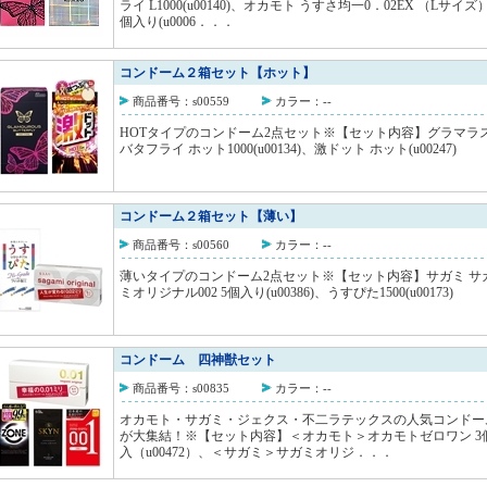
ライ L1000(u00140)、オカモト うすさ均一0．02EX （Lサイズ
個入り(u0006．．．
コンドーム２箱セット【ホット】
商品番号：s00559
カラー：--
HOTタイプのコンドーム2点セット※【セット内容】グラマラ
バタフライ ホット1000(u00134)、激ドット ホット(u00247)
コンドーム２箱セット【薄い】
商品番号：s00560
カラー：--
薄いタイプのコンドーム2点セット※【セット内容】サガミ サ
ミオリジナル002 5個入り(u00386)、うすぴた1500(u00173)
コンドーム 四神獣セット
商品番号：s00835
カラー：--
オカモト・サガミ・ジェクス・不二ラテックスの人気コンドー
が大集結！※【セット内容】＜オカモト＞オカモトゼロワン 3
入（u00472）、＜サガミ＞サガミオリジ．．．