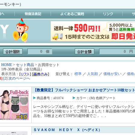
イーモンキー）
0 個
0 円
HOME
>
セット商品
> お買得セット
1件-30件表示（全32商品）
表示方法：
並び替え：
標準
／
人気順
／
価格が安い
／
価格
1]
[2]
次のページへ
【数量限定】フルバックショーツ おまかせアソート10枚セット
商品番号：s01074
カラー：(M) 色柄アソート
レースやシンプル柄など、デイリーに使いやすいフルバックシ
ーツをお得な10枚セットでご用意しました！単品価格100円の
品を、10枚まとめて550円の超特価でご．．．
ＳＶＡＫＯＭ ＨＥＤＹ Ｘ（ヘディＸ）