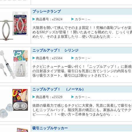
プッシークランプ
商品番号：e25624
カラー：--
大陰唇を開いて挟んでそのまま固定！！究極の羞恥プレイが楽
めるSMグッズが登場！！開いたあそこを眺めたり、じっくり
めたり、そのまま放置したり…使い方はあなた次．．．
ニップルアップ！ シリンジ
商品番号：e25564
カラー：--
チクビにチューチュー吸い付く！『ニップルアップ！』に新感
の注射器タイプ登場。吸引口を乳首に当てシリンジの内筒を引
張り吸引スタート。吸引口は2個セットされてい．．．
ニップルアップ！ （ノーマル）
商品番号：e25529
カラー：--
抜群の吸着力で感じるチクビに大変身。乳首に装着して吸引を
しむニップルパッド。陥没乳首の矯正にも。家族みんなでチク
ピ―――ん！！＜使い方＞①本体をつまみながら．．．
吸引ニップルサッカー