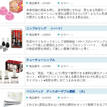
商品番号：e25361
カラー：--
本体先端の突起を押し、真空状態にすれば…男も女も乳吸引！
体のふちにローションを塗れば吸引力さらにUP！もちろん乳
の肥大にも使えちゃう。乳輪もそのまま飲み込む．．．
ニップルリング （ハード）
商品番号：e24820
カラー：--
乳首やクリをロックオンして強制勃起！4サイズのトゲリング
ポンプで楽しむ硬質仕上げの「ニップルリング ハード」。乳
の勃起状態を持続して激しい愛撫で絶頂へと導く．．．
チューチューニップル
商品番号：e23286
カラー：--
色んな「突起」で楽しんで♪男女で兼用できる便利な吸引グッ
セット。●乳首やクリトリスに使える吸引具●それぞれ異なる
サイズセット●底部を押し当てつまみを右に回．．．
ペリスペック ディスポーザブル膣鏡 （大）
商品番号：b24558
カラー：--
どれどれ♪普段は見れない女性の膣内をガッツリ観察できるプ