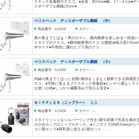
スチック系素材のクスコ。●全長：約14cm●幅：2.7～4.1cm●デ
スポーザブル膣鏡(大)ver●．．．
ペリスペック ディスポーザブル膣鏡 （中）
商品番号：b24559
カラー：--
奥の奥までくぱぁ！男のロマン、膣内観察を楽しめる一回使い
りタイプのクスコ。●膣内観察用のクスコ(膣鏡)●挿入長110cm
中サイズ●可視性に優れたプラ系のクリ．．．
ペリスペック ディスポーザブル膣鏡 （小）
商品番号：b24560
カラー：--
内緒の奥までくぱっと全開♪膣内をくまなく観察できる簡易型
スコ。●手軽に使えるプラスチック系素材●ヒンヤリ感なくラ
な使い心地●しっかり滅菌済みで安心＆安全●．．．
ＮＩＰＰＬＥＲ（ニップラー） ミニ
商品番号：b23836
カラー：--
スタイリッシュなシルバーリング付き♪吸引刺激で乳首を責め
小さめカップのニップルサック。●ミニサイズ(内径16mm)のシ
コン製カップ●両乳首に使える2個セット．．．