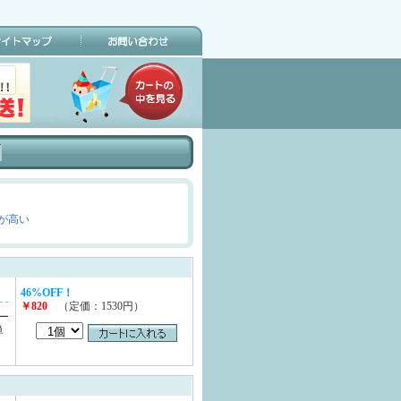
が高い
46%OFF！
￥820
（定価：1530円）
ー
単