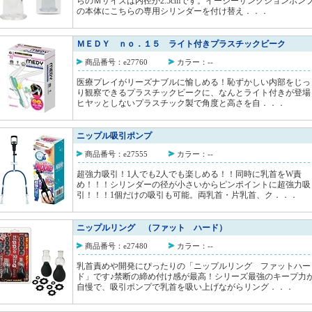
らのＭサイズは内径が2.5cmです。イージーサンクションポン
の本体にこちらの専用シリンダーを付け替え．．．
ＭＥＤＹ ｎｏ．１５ ライト付きプラスチックビーク
商品番号：e27760
カラー：--
医療プレイがリーズナブルに愉しめる！恥ずかしい内部をじっ
り観察できるプラスチックビークに、なんとライト付きが登場
ヒヤッとしないプラスチック製で角度と高さを自．．．
ニップル吸引ポンプ
商品番号：e27555
カラー：--
超強力吸引！1人でも2人でも楽しめる！！同時に乳首をW責
め！！！シリンダーの径が小さいからピンポイントに超強力吸
引！！！1個だけの吸引も可能。両乳首・片乳首、ク．．．
ニップルリング （ファット ハード）
商品番号：e27480
カラー：--
乳首責めや開発にぴったりの「ニップルリング ファットハー
ド」です♪禁断の締め付け感が最高！シリーズ最強のキープ力
自慢で、吸引ポンプで乳首を吸い上げながらリング．．．