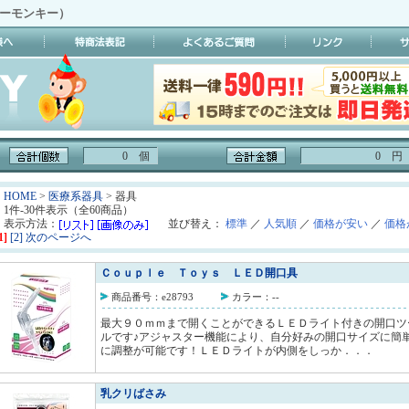
イーモンキー）
0 個
0 円
HOME
>
医療系器具
> 器具
1件-30件表示（全60商品）
表示方法：
並び替え：
標準
／
人気順
／
価格が安い
／
価格
1]
[2]
次のページへ
Ｃｏｕｐｌｅ Ｔｏｙｓ ＬＥＤ開口具
商品番号：e28793
カラー：--
最大９０ｍｍまで開くことができるＬＥＤライト付きの開口ツ
ルです♪アジャスター機能により、自分好みの開口サイズに簡
に調整が可能です！ＬＥＤライトが内側をしっか．．．
乳クリばさみ