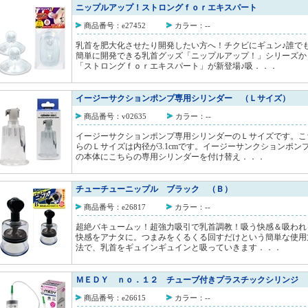
ニップルアップ！ストロングｆｏｒエキスパート
商品番号：e27452
カラー：--
乳首を肥大化させたり開発したい方へ！チクビにギュン♪誰で
簡単に開発できる乳首グッズ「ニップルアップ！」シリーズか
「ストロングｆｏｒエキスパート」が新登場♪吸．．．
イージーサクションポンプ専用シリンダー （Ｌサイズ）
商品番号：v02635
カラー：--
イージーサクションポンプ専用シリンダーのＬサイズです。こ
らのＬサイズは内径が3.1cmです。イージーサンクションポン
の本体にこちらの専用シリンダーを付け替え．．．
チューチューニップル ブラック （Ｂ）
商品番号：e26817
カラー：--
超絶バキュームッ！超強力吸引で乳首調教！吸う快感＆吸われ
快感をアナタに。つまみをくるくる回すだけという簡単な使用
法で、乳首をギュインギュインと吸っていきます．．．
ＭＥＤＹ ｎｏ．１２ チューブ付きプラスチックシリンジ 
商品番号：e26615
カラー：--