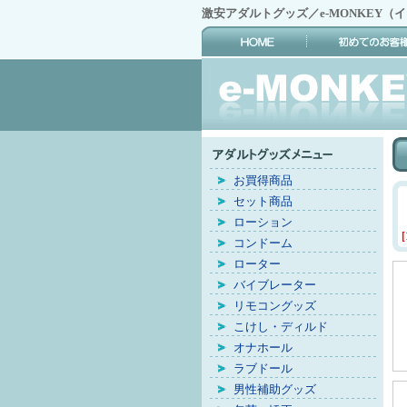
激安アダルトグッズ／e-MONKEY（
お買得商品
セット商品
ローション
[
コンドーム
ローター
バイブレーター
リモコングッズ
こけし・ディルド
オナホール
ラブドール
男性補助グッズ