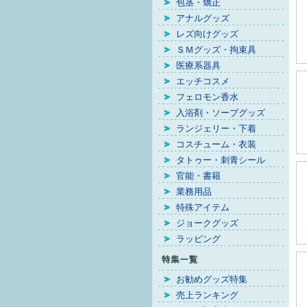
包茎・矯正
アナルグッズ
レズ向けグッズ
ＳＭグッズ・拘束具
医療系器具
エッチコスメ
フェロモン香水
入浴剤・ソープグッズ
ランジェリー・下着
コスチューム・衣装
タトゥー・刺青シール
官能・書籍
業務用品
特殊アイテム
ジョークグッズ
ラッピング
お勧めグッズ特集
売上ランキング