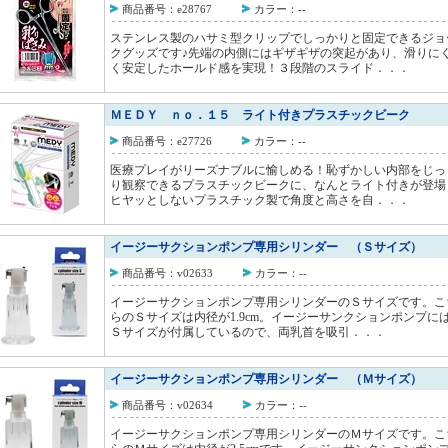
商品番号：e28767
カラー：--
ステンレス製のハサミ型クリップでしっかりと固定できるジョ
クグッズです♪先端の内側にはギザギザの突起があり、滑りに
く安定したホールド感を実現！３段階のスライド．．．
ＭＥＤＹ ｎｏ．１５ ライト付きプラスチックビーク
商品番号：e27726
カラー：--
医療プレイがリーズナブルに愉しめる！恥ずかしい内部をじっ
り観察できるプラスチックビークに、なんとライト付きが登場
ヒヤッとしないプラスチック製で角度と高さを自．．．
イージーサクションポンプ専用シリンダー （Ｓサイズ）
商品番号：v02633
カラー：--
イージーサクションポンプ専用シリンダーのＳサイズです。こ
らのＳサイズは内径が1.9cm。イージーサンクションポンプに
Ｓサイズが付属しているので、両乳首を吸引．．．
イージーサクションポンプ専用シリンダー （Ｍサイズ）
商品番号：v02634
カラー：--
イージーサクションポンプ専用シリンダーのＭサイズです。こ