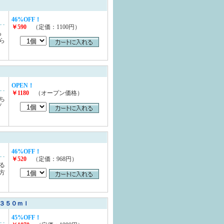
46%OFF！
￥590
（定価：1100円）
も
ら
OPEN！
￥1180
（オープン価格）
ち
プ
46%OFF！
￥520
（定価：968円）
る
方
３５０ｍｌ
45%OFF！