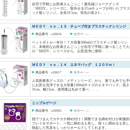
自宅で手軽にお医者さんごっこ！最先端ジョークグッズ
「MEDY」シリーズに、取外せる37cmチューブが付いたプラ
ック製シリンジ。全長19.5cm、筒先の長さ3．．．
ＭＥＤＹ ｎｏ．１３ チューブ付きプラスチックシリンジ 
商品番号：e26616
カラー：--
ペットボトル一本分！？大容量500mlのプラスチック製シリン
ジ。本格的なお医者さんごっこが自宅で手軽に遊べることで人
の「MEDY」シリーズから、お尻洗浄に便利．．．
ＭＥＤＹ ｎｏ．１４ エネマバッグ １２００ｍｌ
商品番号：e26617
カラー：--
人気医療系グッズの「メディシリーズ」から、家でも外でも手
にお尻を洗浄できる大容量1200mlサイズのエネマバッグ。高さ
31cm、幅15cm、使用後は丸めて運べ．．．
ニップルゲージ
商品番号：e26085
カラー：--
指でつまんでカチカチ締め付け！調整できる締め付けが刺激的
プレイをサポート。一気に締めるも良し、徐々に締めるも良し
勃起した乳首をしっかりホールドしてくれます。．．．