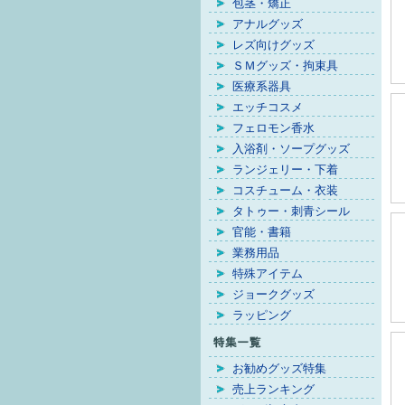
包茎・矯正
アナルグッズ
レズ向けグッズ
ＳＭグッズ・拘束具
医療系器具
エッチコスメ
フェロモン香水
入浴剤・ソープグッズ
ランジェリー・下着
コスチューム・衣装
タトゥー・刺青シール
官能・書籍
業務用品
特殊アイテム
ジョークグッズ
ラッピング
お勧めグッズ特集
売上ランキング