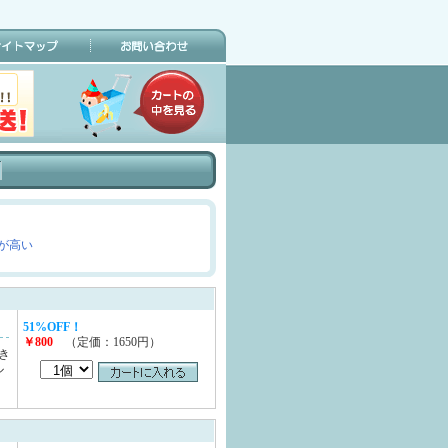
が高い
51%OFF！
￥800
（定価：1650円）
き
ル