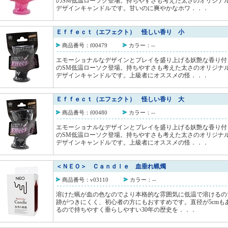
のSM低温ローソク登場。持ちやすさも考えた太さのオリジナ
デザインキャンドルです。甘いのに爽やかなホワ．．．
Ｅｆｆｅｃｔ（エフェクト） 怪しい香り 小
商品番号：f00479
カラー：--
エモーショナルなデザインとプレイを盛り上げる妖艶な香り付
のSM低温ローソク登場。持ちやすさも考えた太さのオリジナ
デザインキャンドルです。上級者にオススメの怪．．．
Ｅｆｆｅｃｔ（エフェクト） 怪しい香り 大
商品番号：f00480
カラー：--
エモーショナルなデザインとプレイを盛り上げる妖艶な香り付
のSM低温ローソク登場。持ちやすさも考えた太さのオリジナ
デザインキャンドルです。上級者にオススメの怪．．．
＜ＮＥＯ＞ Ｃａｎｄｌｅ 血垂れ蝋燭
商品番号：v03110
カラー：--
溶けた蝋が血の色なのでより本格的な雰囲気に低温で溶けるの
跡がつきにくく、初心者の方にもおすすめです。直径が5cmも
るので持ちやすく垂らしやすい30年の歴史を．．．