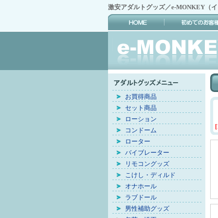
激安アダルトグッズ／e-MONKEY（
お買得商品
セット商品
ローション
[
コンドーム
ローター
バイブレーター
リモコングッズ
こけし・ディルド
オナホール
ラブドール
男性補助グッズ