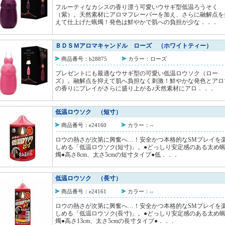
フルーティなカシスの香り漂う可愛いウサギ型低温ろうそく
（紫）。天然素材にアロマフレーバーを加え、さらに融解点を
えて仕上げた蝋燭！発色は鮮やかで肌への負担が少な．．．
ＢＤＳＭアロマキャンドル ローズ （ホワイトティー）
商品番号：b28875
カラー：ローズ
プレゼントにも最適なウサギ型の可愛い低温ロウソク（ロー
ズ）。融解点を抑えて肌へ負担なく刺激！鮮やかな発色とアロ
の香りにプレイがさらに盛り上がる♪天然素材にアロ．．．
低温ロウソク （短寸）
商品番号：e24160
カラー：--
ロウの熱さが次第に興奮へ…！安全かつ本格的なSMプレイを
しめる「低温ロウソク(短寸)」。●どっしり安定感のある太め
燭●高さ8cm、太さ5cmの短寸タイプ●低．．．
低温ロウソク （長寸）
商品番号：e24161
カラー：--
ロウの熱さが次第に興奮へ…！安全かつ本格的なSMプレイを
しめる「低温ロウソク(長寸)」。●どっしり安定感のある太め
燭●高さ13cm、太さ5cmの長寸タイプ●．．．