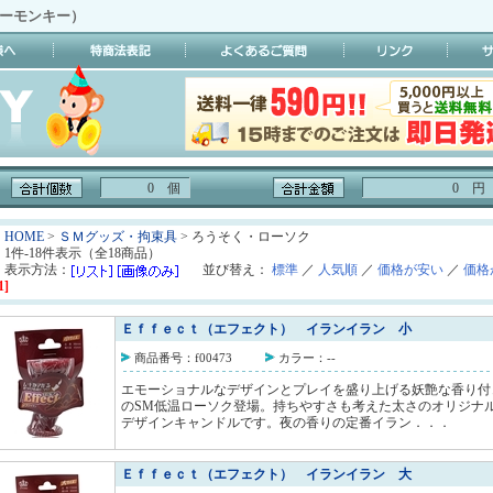
イーモンキー）
0 個
0 円
HOME
>
ＳＭグッズ・拘束具
> ろうそく・ローソク
1件-18件表示（全18商品）
表示方法：
並び替え：
標準
／
人気順
／
価格が安い
／
価格
1]
Ｅｆｆｅｃｔ（エフェクト） イランイラン 小
商品番号：f00473
カラー：--
エモーショナルなデザインとプレイを盛り上げる妖艶な香り付
のSM低温ローソク登場。持ちやすさも考えた太さのオリジナ
デザインキャンドルです。夜の香りの定番イラン．．．
Ｅｆｆｅｃｔ（エフェクト） イランイラン 大