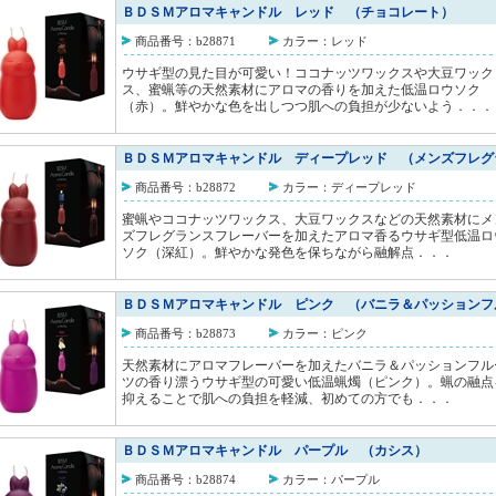
ＢＤＳＭアロマキャンドル レッド （チョコレート）
商品番号：b28871
カラー：レッド
ウサギ型の見た目が可愛い！ココナッツワックスや大豆ワック
ス、蜜蝋等の天然素材にアロマの香りを加えた低温ロウソク
（赤）。鮮やかな色を出しつつ肌への負担が少ないよう．．．
ＢＤＳＭアロマキャンドル ディープレッド （メンズフレグ
商品番号：b28872
カラー：ディープレッド
蜜蝋やココナッツワックス、大豆ワックスなどの天然素材にメ
ズフレグランスフレーバーを加えたアロマ香るウサギ型低温ロ
ソク（深紅）。鮮やかな発色を保ちながら融解点．．．
ＢＤＳＭアロマキャンドル ピンク （バニラ＆パッションフ
商品番号：b28873
カラー：ピンク
天然素材にアロマフレーバーを加えたバニラ＆パッションフル
ツの香り漂うウサギ型の可愛い低温蝋燭（ピンク）。蝋の融点
抑えることで肌への負担を軽減、初めての方でも．．．
ＢＤＳＭアロマキャンドル パープル （カシス）
商品番号：b28874
カラー：パープル