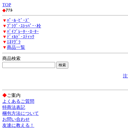
TOP
◆
ｱﾅﾙ
▼
ﾊﾟｰﾙ･ﾋﾞｰｽﾞ
▼
ﾌﾟﾗｸﾞ･ｽﾄｯﾊﾟｰ･栓
▼
ﾊﾞｲﾌﾞﾚｰﾀｰ･ﾛｰﾀｰ
▼
ﾃﾞｨﾙﾄﾞ･ｽﾃｨｯｸ
▼
ｴﾈﾏｸﾞﾗ
▼
商品一覧
商品検索
注
◆
ご案内
よくあるご質問
特商法表記
梱包方法について
お問い合わせ
友達に教える！