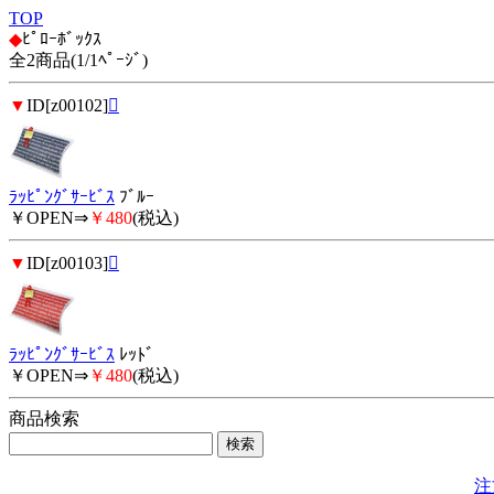
TOP
◆
ﾋﾟﾛｰﾎﾞｯｸｽ
全2商品(1/1ﾍﾟｰｼﾞ)
▼
ID[z00102]

ﾗｯﾋﾟﾝｸﾞｻｰﾋﾞｽ
ﾌﾞﾙｰ
￥OPEN⇒
￥480
(税込)
▼
ID[z00103]

ﾗｯﾋﾟﾝｸﾞｻｰﾋﾞｽ
ﾚｯﾄﾞ
￥OPEN⇒
￥480
(税込)
商品検索
注